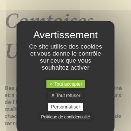
Comtoises -
UFBC
Ce site utilise des cookies
et vous donne le contrôle
sur ceux que vous
souhaitez activer
Tout accepter
Des pâturages biologiques au Comté affiné
et à sa commercialisation, les producteurs
Tout refuser
de l’Union des Fruitières Bio Comtoises
Personnaliser
maîtrisent, organisent et contrôlent
chacune des étapes d’un grand fromage de
Politique de confidentialité
terroir.